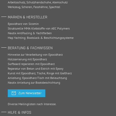
Arbeitsschutz
,
Schutzhandschuhe
,
Atemschutz
Werkzeug
,
Scheren
,
Fasshähne
,
Spachtel
MARKEN & HERSTELLER
Epoxidharz von Sicomin
Strukturelle MMA Klebstoffe von AEC Polymers
Nautix Antifouling & Yachtfarben
Map Yachting: Bootslack & Beschichtungssysteme
BERATUNG & FACHWISSEN
Hinweise zur Verarbeitung von Epoxidharz
Holzsanierung mit Epoxidharz
Surfboard reparieren mit Epoxidharz
Reparatur von Beton und Estrich mit Epoxy
Kunst mit Epoxidharz, Tische, Ringe mit Gießharz
Anleitung: Epoxidharz-Tisch mit Beleuchtung
Nautix Anleitung zur Bootsbeschichtung
Zum Newsletter
Diverse Mailinglisten nach Interesse.
HILFE & INFOS