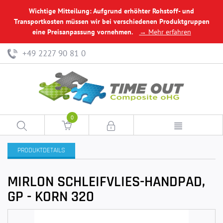
Wichtige Mitteilung: Aufgrund erhöhter Rohstoff- und
Transportkosten müssen wir bei verschiedenen Produktgruppen
eine Preisanpassung vornehmen.
→ Mehr erfahren
+49 2227 90 81 0
0
PRODUKTDETAILS
MIRLON SCHLEIFVLIES-HANDPAD,
GP - KORN 320