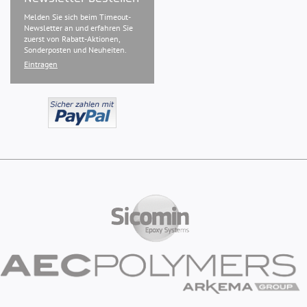
Melden Sie sich beim Timeout-
Newsletter an und erfahren Sie
zuerst von Rabatt-Aktionen,
Sonderposten und Neuheiten.
Eintragen