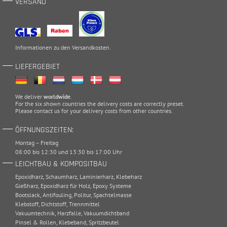
VERSAND
Informationen zu den
Versandkosten
.
LIEFERGEBIET
We deliver
worldwide
.
For the six shown countries the delivery costs are correctly preset.
Please
contact
us for your delivery costs from other countries.
ÖFFNUNGSZEITEN:
Montag – Freitag
08:00 bis 12:30 und 13:30 bis 17:00 Uhr
LEICHTBAU & KOMPOSITBAU
Epoxidharz
,
Schaumharz
,
Laminierharz
,
Klebeharz
Gießharz
,
Epoxidharz für Holz
,
Epoxy Systeme
Bootslack
,
Antifouling
,
Politur
,
Spachtelmasse
Klebstoff
,
Dichtstoff
,
Trennmittel
Vakuumtechnik
,
Harzfalle
,
Vakuumdichtband
Pinsel & Rollen
,
Klebeband
,
Spritzbeutel