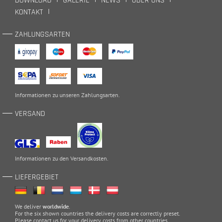
DOWNLOAD
GALERIE
NEWS
ÜBER UNS
KONTAKT
ZAHLUNGSARTEN
Informationen zu unseren
Zahlungsarten
.
VERSAND
Informationen zu den
Versandkosten
.
LIEFERGEBIET
We deliver
worldwide
.
For the six shown countries the delivery costs are correctly preset.
Please
contact
us for your delivery costs from other countries.