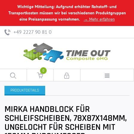
Wichtige Mitteilung: Aufgrund erhöhter Rohstoff- und
Transportkosten müssen wir bei verschiedenen Produktgruppen
eine Preisanpassung vornehmen.
→ Mehr erfahren
+49 2227 90 81 0
0
PRODUKTDETAILS
MIRKA HANDBLOCK FÜR
SCHLEIFSCHEIBEN, 78X87X148MM,
UNGELOCHT FÜR SCHEIBEN MIT