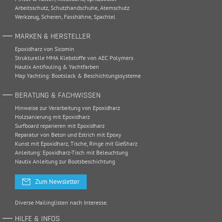
Arbeitsschutz
,
Schutzhandschuhe
,
Atemschutz
Werkzeug
,
Scheren
,
Fasshähne
,
Spachtel
MARKEN & HERSTELLER
Epoxidharz von Sicomin
Strukturelle MMA Klebstoffe von AEC Polymers
Nautix Antifouling & Yachtfarben
Map Yachting: Bootslack & Beschichtungssysteme
BERATUNG & FACHWISSEN
Hinweise zur Verarbeitung von Epoxidharz
Holzsanierung mit Epoxidharz
Surfboard reparieren mit Epoxidharz
Reparatur von Beton und Estrich mit Epoxy
Kunst mit Epoxidharz, Tische, Ringe mit Gießharz
Anleitung: Epoxidharz-Tisch mit Beleuchtung
Nautix Anleitung zur Bootsbeschichtung
Zum Newsletter
Diverse Mailinglisten nach Interesse.
HILFE & INFOS