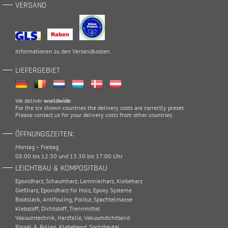
VERSAND
Informationen zu den
Versandkosten
.
LIEFERGEBIET
We deliver
worldwide
.
For the six shown countries the delivery costs are correctly preset.
Please
contact
us for your delivery costs from other countries.
ÖFFNUNGSZEITEN:
Montag – Freitag
08:00 bis 12:30 und 13:30 bis 17:00 Uhr
LEICHTBAU & KOMPOSITBAU
Epoxidharz
,
Schaumharz
,
Laminierharz
,
Klebeharz
Gießharz
,
Epoxidharz für Holz
,
Epoxy Systeme
Bootslack
,
Antifouling
,
Politur
,
Spachtelmasse
Klebstoff
,
Dichtstoff
,
Trennmittel
Vakuumtechnik
,
Harzfalle
,
Vakuumdichtband
Pinsel & Rollen
,
Klebeband
,
Spritzbeutel