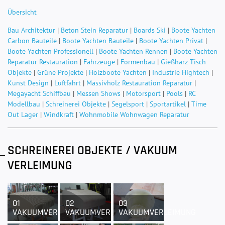
Übersicht
Bau Architektur
|
Beton Stein Reparatur
|
Boards Ski
|
Boote Yachten
Carbon Bauteile
|
Boote Yachten Bauteile
|
Boote Yachten Privat
|
Boote Yachten Professionell
|
Boote Yachten Rennen
|
Boote Yachten
Reparatur Restauration
|
Fahrzeuge
|
Formenbau
|
Gießharz Tisch
Objekte
|
Grüne Projekte
|
Holzboote Yachten
|
Industrie Hightech
|
Kunst Design
|
Luftfahrt
|
Massivholz Restauration Reparatur
|
Megayacht Schiffbau
|
Messen Shows
|
Motorsport
|
Pools
|
RC
Modellbau
|
Schreinerei Objekte
|
Segelsport
|
Sportartikel
|
Time
Out Lager
|
Windkraft
|
Wohnmobile Wohnwagen Reparatur
SCHREINEREI OBJEKTE / VAKUUM
VERLEIMUNG
01
02
03
VAKUUMVERLEIMUNG
VAKUUMVERLEIMUNG
VAKUUMVERLEIMUNG