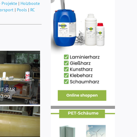
 Projekte
|
Holzboote
orsport
|
Pools
|
RC
IT-BAR
3.ag