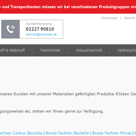
f- und Transportkosten müssen wir bei verschiedenen Produktgruppen e
Download
Galerie
Kundenberatung:
02227 90810
service@timeout.de
off & Klebstoff
Trennmittel
Vakuumtechnik
Verbrauch
nseren Kunden mit unseren Materialien gefertigten Produkte. Klicken Sie
igungsweisen etc. stehen wir Ihnen gerne zur Verfügung.
achten Carbon Bauteile
|
Boote Yachten Bauteile
|
Boote Yachten Privat
|