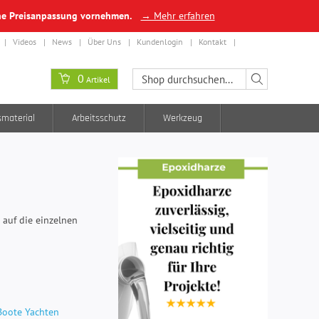
ine Preisanpassung vornehmen.
→ Mehr erfahren
Videos
News
Über Uns
Kundenlogin
Kontakt
0
Artikel
smaterial
Arbeitsschutz
Werkzeug
 auf die einzelnen
Boote Yachten