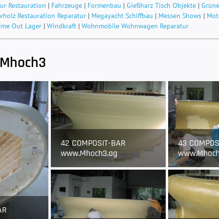
ur Restauration
|
Fahrzeuge
|
Formenbau
|
Gießharz Tisch Objekte
|
Grüne
vholz Restauration Reparatur
|
Megayacht Schiffbau
|
Messen Shows
|
Mot
ime Out Lager
|
Windkraft
|
Wohnmobile Wohnwagen Reparatur
 Mhoch3
42 COMPOSIT-BAR
43 COMPOS
www.Mhoch3.ag
www.Mhoch
AR