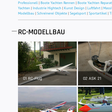
Professionell
|
Boote Yachten Rennen
|
Boote Yachten Reparat
Yachten
|
Industrie Hightech
|
Kunst Design
|
Luftfahrt
|
Massi
Modellbau
|
Schreinerei Objekte
|
Segelsport
|
Sportartikel
|
T
RC-MODELLBAU
01 RC-Flug
02 ASK 21