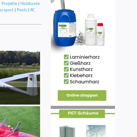
 Projekte
|
Holzboote
orsport
|
Pools
|
RC