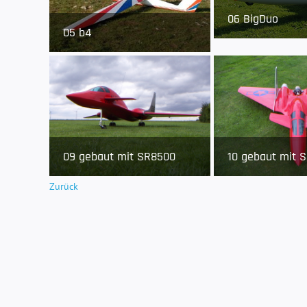
06 BigDuo
05 b4
09 gebaut mit SR8500
10 gebaut mit 
Zurück