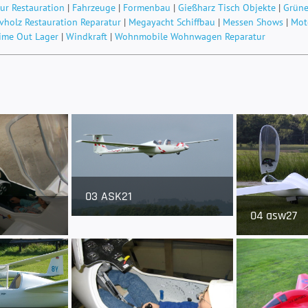
ur Restauration
|
Fahrzeuge
|
Formenbau
|
Gießharz Tisch Objekte
|
Grüne
vholz Restauration Reparatur
|
Megayacht Schiffbau
|
Messen Shows
|
Mot
ime Out Lager
|
Windkraft
|
Wohnmobile Wohnwagen Reparatur
03 ASK21
04 asw27