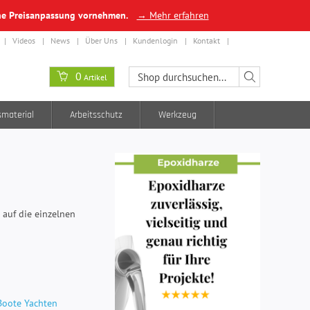
ine Preisanpassung vornehmen.
→ Mehr erfahren
Videos
News
Über Uns
Kundenlogin
Kontakt
0
Artikel
smaterial
Arbeitsschutz
Werkzeug
 auf die einzelnen
Boote Yachten