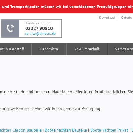
f- und Transportkosten müssen wir bei verschiedenen Produktgruppen e
Download
Galerie
Kundenberatung:
02227 90810
service@timeout.de
off & Klebstoff
Trennmittel
Vakuumtechnik
Verbrauch
nseren Kunden mit unseren Materialien gefertigten Produkte. Klicken Sie
igungsweisen etc. stehen wir Ihnen gerne zur Verfügung.
achten Carbon Bauteile
|
Boote Yachten Bauteile
|
Boote Yachten Privat
|