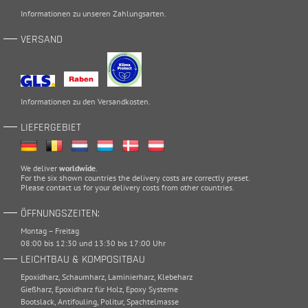
Informationen zu unseren
Zahlungsarten
.
VERSAND
Informationen zu den
Versandkosten
.
LIEFERGEBIET
We deliver
worldwide
.
For the six shown countries the delivery costs are correctly preset.
Please
contact
us for your delivery costs from other countries.
ÖFFNUNGSZEITEN:
Montag – Freitag
08:00 bis 12:30 und 13:30 bis 17:00 Uhr
LEICHTBAU & KOMPOSITBAU
Epoxidharz
,
Schaumharz
,
Laminierharz
,
Klebeharz
Gießharz
,
Epoxidharz für Holz
,
Epoxy Systeme
Bootslack
,
Antifouling
,
Politur
,
Spachtelmasse