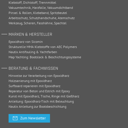
Klebstoff
,
Dichtstoff
,
Trennmittel
Vakuumtechnik
,
Harzfalle
,
Vakuumdichtband
Pinsel & Rollen
,
Klebeband
,
Spritzbeutel
Arbeitsschutz
,
Schutzhandschuhe
,
Atemschutz
Werkzeug
,
Scheren
,
Fasshähne
,
Spachtel
MARKEN & HERSTELLER
Epoxidharz von Sicomin
Strukturelle MMA Klebstoffe von AEC Polymers
Nautix Antifouling & Yachtfarben
Map Yachting: Bootslack & Beschichtungssysteme
BERATUNG & FACHWISSEN
Hinweise zur Verarbeitung von Epoxidharz
Holzsanierung mit Epoxidharz
Surfboard reparieren mit Epoxidharz
Reparatur von Beton und Estrich mit Epoxy
Kunst mit Epoxidharz, Tische, Ringe mit Gießharz
Anleitung: Epoxidharz-Tisch mit Beleuchtung
Nautix Anleitung zur Bootsbeschichtung
Zum Newsletter