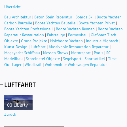
Übersicht
Bau Architektur
|
Beton Stein Reparatur
|
Boards Ski
|
Boote Yachten
Carbon Bauteile
|
Boote Yachten Bauteile
|
Boote Yachten Privat
|
Boote Yachten Professionell
|
Boote Yachten Rennen
|
Boote Yachten
Reparatur Restauration
|
Fahrzeuge
|
Formenbau
|
Gießharz Tisch
Objekte
|
Grüne Projekte
|
Holzboote Yachten
|
Industrie Hightech
|
Kunst Design
|
Luftfahrt
|
Massivholz Restauration Reparatur
|
Megayacht Schiffbau
|
Messen Shows
|
Motorsport
|
Pools
|
RC
Modellbau
|
Schreinerei Objekte
|
Segelsport
|
Sportartikel
|
Time
Out Lager
|
Windkraft
|
Wohnmobile Wohnwagen Reparatur
LUFTFAHRT
03 Liberty
Zurück