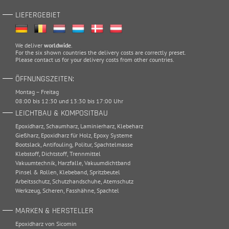
LIEFERGEBIET
We deliver
worldwide
.
For the six shown countries the delivery costs are correctly preset.
Please
contact
us for your delivery costs from other countries.
ÖFFNUNGSZEITEN:
Montag – Freitag
08:00 bis 12:30 und 13:30 bis 17:00 Uhr
LEICHTBAU & KOMPOSITBAU
Epoxidharz
,
Schaumharz
,
Laminierharz
,
Klebeharz
Gießharz
,
Epoxidharz für Holz
,
Epoxy Systeme
Bootslack
,
Antifouling
,
Politur
,
Spachtelmasse
Klebstoff
,
Dichtstoff
,
Trennmittel
Vakuumtechnik
,
Harzfalle
,
Vakuumdichtband
Pinsel & Rollen
,
Klebeband
,
Spritzbeutel
Arbeitsschutz
,
Schutzhandschuhe
,
Atemschutz
Werkzeug
,
Scheren
,
Fasshähne
,
Spachtel
MARKEN & HERSTELLER
Epoxidharz von Sicomin