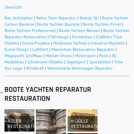
Übersicht
Bau Architektur
|
Beton Stein Reparatur
|
Boards Ski
|
Boote Yachten
Carbon Bauteile
|
Boote Yachten Bauteile
|
Boote Yachten Privat
|
Boote Yachten Professionell
|
Boote Yachten Rennen
|
Boote Yachten
Reparatur Restauration
|
Fahrzeuge
|
Formenbau
|
Gießharz Tisch
Objekte
|
Grüne Projekte
|
Holzboote Yachten
|
Industrie Hightech
|
Kunst Design
|
Luftfahrt
|
Massivholz Restauration Reparatur
|
Megayacht Schiffbau
|
Messen Shows
|
Motorsport
|
Pools
|
RC
Modellbau
|
Schreinerei Objekte
|
Segelsport
|
Sportartikel
|
Time
Out Lager
|
Windkraft
|
Wohnmobile Wohnwagen Reparatur
BOOTE YACHTEN REPARATUR
RESTAURATION
ADLER
H-JOLLE
RESTAURATION
RESTAURATION