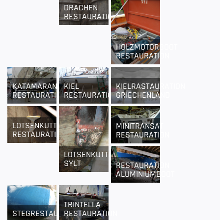
DRACHEN
RESTAURATION
HOLZMOTORBOOT
RESTAURATION
KATAMARAN
KIEL
KIELRASTAURATION
RESTAURATION
RESTAURATION
GRIECHENLAND
LOTSENKUTTER
MINITRANSAT
RESTAURATION
RESTAURATION
LOTSENKUTTER
SYLT
RESTAURATION
ALUMINIUMBOOT
TRINTELLA
STEGRESTAURATION
RESTAURATION