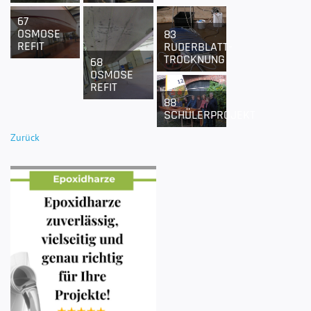
67
OSMOSE
83
REFIT
RUDERBLATT-
TROCKNUNG
68
OSMOSE
REFIT
88
SCHÜLERPROJEKT
Zurück