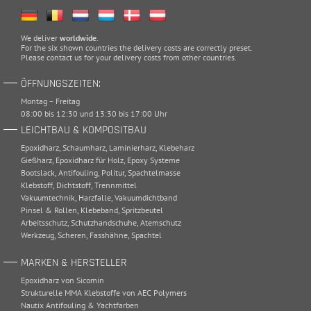
We deliver
worldwide
.
For the six shown countries the delivery costs are correctly preset.
Please
contact
us for your delivery costs from other countries.
ÖFFNUNGSZEITEN:
Montag – Freitag
08:00 bis 12:30 und 13:30 bis 17:00 Uhr
LEICHTBAU & KOMPOSITBAU
Epoxidharz
,
Schaumharz
,
Laminierharz
,
Klebeharz
Gießharz
,
Epoxidharz für Holz
,
Epoxy Systeme
Bootslack
,
Antifouling
,
Politur
,
Spachtelmasse
Klebstoff
,
Dichtstoff
,
Trennmittel
Vakuumtechnik
,
Harzfalle
,
Vakuumdichtband
Pinsel & Rollen
,
Klebeband
,
Spritzbeutel
Arbeitsschutz
,
Schutzhandschuhe
,
Atemschutz
Werkzeug
,
Scheren
,
Fasshähne
,
Spachtel
MARKEN & HERSTELLER
Epoxidharz von Sicomin
Strukturelle MMA Klebstoffe von AEC Polymers
Nautix Antifouling & Yachtfarben