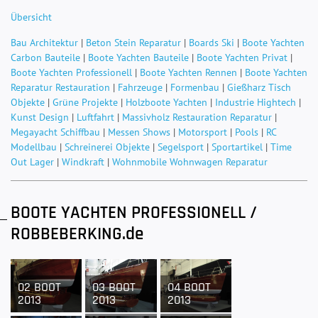
Übersicht
Bau Architektur
|
Beton Stein Reparatur
|
Boards Ski
|
Boote Yachten
Carbon Bauteile
|
Boote Yachten Bauteile
|
Boote Yachten Privat
|
Boote Yachten Professionell
|
Boote Yachten Rennen
|
Boote Yachten
Reparatur Restauration
|
Fahrzeuge
|
Formenbau
|
Gießharz Tisch
Objekte
|
Grüne Projekte
|
Holzboote Yachten
|
Industrie Hightech
|
Kunst Design
|
Luftfahrt
|
Massivholz Restauration Reparatur
|
Megayacht Schiffbau
|
Messen Shows
|
Motorsport
|
Pools
|
RC
Modellbau
|
Schreinerei Objekte
|
Segelsport
|
Sportartikel
|
Time
Out Lager
|
Windkraft
|
Wohnmobile Wohnwagen Reparatur
BOOTE YACHTEN PROFESSIONELL /
ROBBEBERKING.de
02 BOOT
03 BOOT
04 BOOT
2013
2013
2013