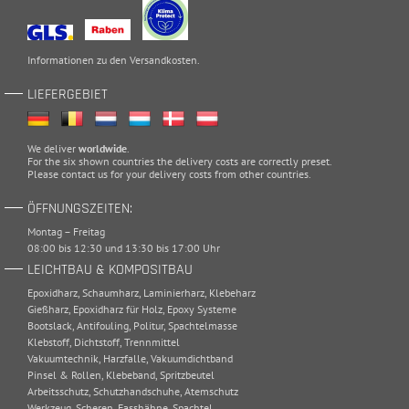
Informationen zu den
Versandkosten
.
LIEFERGEBIET
We deliver
worldwide
.
For the six shown countries the delivery costs are correctly preset.
Please
contact
us for your delivery costs from other countries.
ÖFFNUNGSZEITEN:
Montag – Freitag
08:00 bis 12:30 und 13:30 bis 17:00 Uhr
LEICHTBAU & KOMPOSITBAU
Epoxidharz
,
Schaumharz
,
Laminierharz
,
Klebeharz
Gießharz
,
Epoxidharz für Holz
,
Epoxy Systeme
Bootslack
,
Antifouling
,
Politur
,
Spachtelmasse
Klebstoff
,
Dichtstoff
,
Trennmittel
Vakuumtechnik
,
Harzfalle
,
Vakuumdichtband
Pinsel & Rollen
,
Klebeband
,
Spritzbeutel
Arbeitsschutz
,
Schutzhandschuhe
,
Atemschutz
Werkzeug
,
Scheren
,
Fasshähne
,
Spachtel