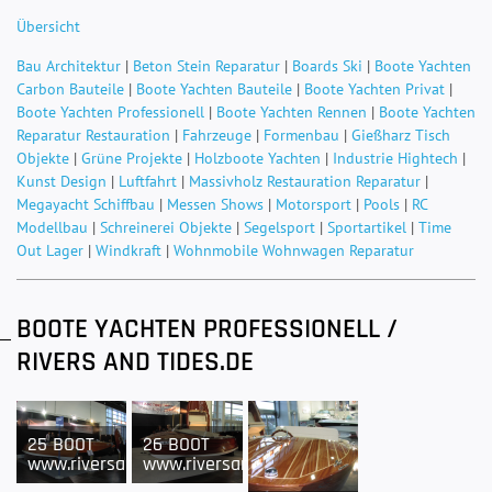
Übersicht
Bau Architektur
|
Beton Stein Reparatur
|
Boards Ski
|
Boote Yachten
Carbon Bauteile
|
Boote Yachten Bauteile
|
Boote Yachten Privat
|
Boote Yachten Professionell
|
Boote Yachten Rennen
|
Boote Yachten
Reparatur Restauration
|
Fahrzeuge
|
Formenbau
|
Gießharz Tisch
Objekte
|
Grüne Projekte
|
Holzboote Yachten
|
Industrie Hightech
|
Kunst Design
|
Luftfahrt
|
Massivholz Restauration Reparatur
|
Megayacht Schiffbau
|
Messen Shows
|
Motorsport
|
Pools
|
RC
Modellbau
|
Schreinerei Objekte
|
Segelsport
|
Sportartikel
|
Time
Out Lager
|
Windkraft
|
Wohnmobile Wohnwagen Reparatur
BOOTE YACHTEN PROFESSIONELL /
RIVERS AND TIDES.DE
25 BOOT
26 BOOT
www.riversandtides.de
www.riversandtides.de