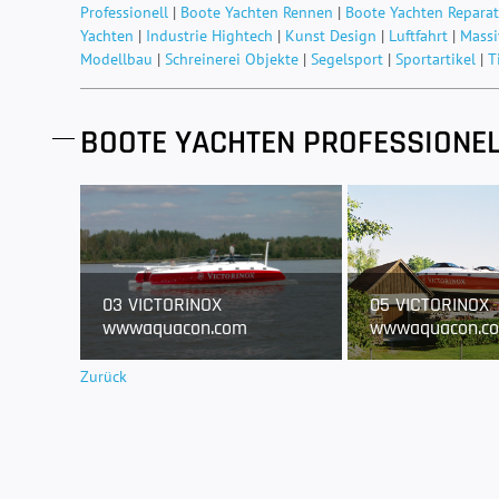
Professionell
|
Boote Yachten Rennen
|
Boote Yachten Reparat
Yachten
|
Industrie Hightech
|
Kunst Design
|
Luftfahrt
|
Massi
Modellbau
|
Schreinerei Objekte
|
Segelsport
|
Sportartikel
|
T
BOOTE YACHTEN PROFESSIONEL
03 VICTORINOX
05 VICTORINOX
wwwaquacon.com
wwwaquacon.c
Zurück