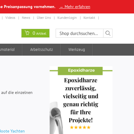
ine Preisanpassung vornehmen.
→ Mehr erfahren
Videos
News
Über Uns
Kundenlogin
Kontakt
0
Artikel
smaterial
Arbeitsschutz
Werkzeug
 auf die einzelnen
Boote Yachten