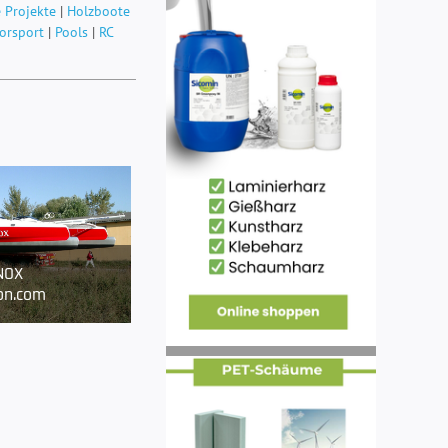
 Projekte
|
Holzboote
orsport
|
Pools
|
RC
NOX
n.com