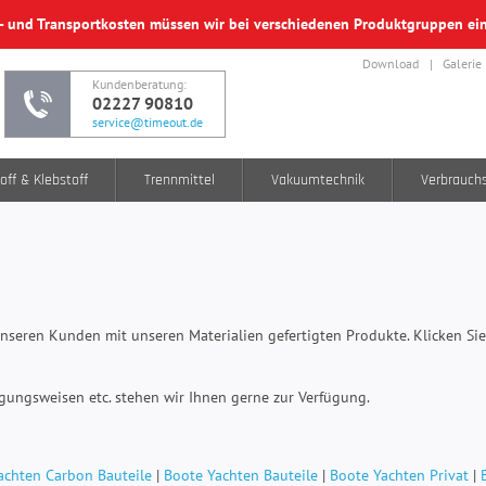
f- und Transportkosten müssen wir bei verschiedenen Produktgruppen e
Download
Galerie
Kundenberatung:
02227 90810
service@timeout.de
off & Klebstoff
Trennmittel
Vakuumtechnik
Verbrauch
nseren Kunden mit unseren Materialien gefertigten Produkte. Klicken Sie
igungsweisen etc. stehen wir Ihnen gerne zur Verfügung.
achten Carbon Bauteile
|
Boote Yachten Bauteile
|
Boote Yachten Privat
|