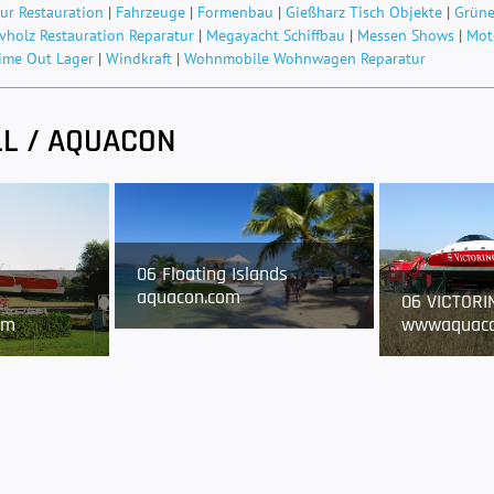
ur Restauration
|
Fahrzeuge
|
Formenbau
|
Gießharz Tisch Objekte
|
Grüne
vholz Restauration Reparatur
|
Megayacht Schiffbau
|
Messen Shows
|
Mot
ime Out Lager
|
Windkraft
|
Wohnmobile Wohnwagen Reparatur
L / AQUACON
06 Floating Islands
aquacon.com
06 VICTORI
wwwaquaco
om