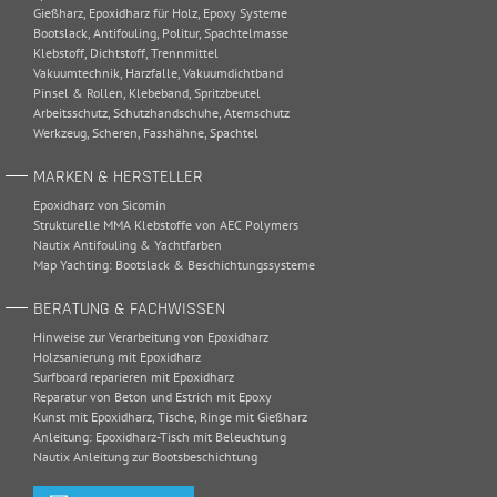
Gießharz
,
Epoxidharz für Holz
,
Epoxy Systeme
Bootslack
,
Antifouling
,
Politur
,
Spachtelmasse
Klebstoff
,
Dichtstoff
,
Trennmittel
Vakuumtechnik
,
Harzfalle
,
Vakuumdichtband
Pinsel & Rollen
,
Klebeband
,
Spritzbeutel
Arbeitsschutz
,
Schutzhandschuhe
,
Atemschutz
Werkzeug
,
Scheren
,
Fasshähne
,
Spachtel
MARKEN & HERSTELLER
Epoxidharz von Sicomin
Strukturelle MMA Klebstoffe von AEC Polymers
Nautix Antifouling & Yachtfarben
Map Yachting: Bootslack & Beschichtungssysteme
BERATUNG & FACHWISSEN
Hinweise zur Verarbeitung von Epoxidharz
Holzsanierung mit Epoxidharz
Surfboard reparieren mit Epoxidharz
Reparatur von Beton und Estrich mit Epoxy
Kunst mit Epoxidharz, Tische, Ringe mit Gießharz
Anleitung: Epoxidharz-Tisch mit Beleuchtung
Nautix Anleitung zur Bootsbeschichtung