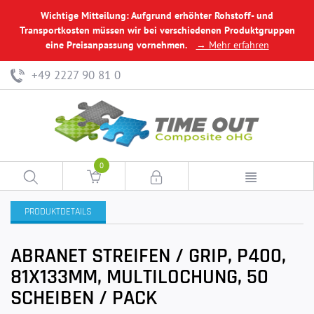
Wichtige Mitteilung: Aufgrund erhöhter Rohstoff- und
Transportkosten müssen wir bei verschiedenen Produktgruppen
eine Preisanpassung vornehmen.
→ Mehr erfahren
+49 2227 90 81 0
0
PRODUKTDETAILS
ABRANET STREIFEN / GRIP, P400,
81X133MM, MULTILOCHUNG, 50
SCHEIBEN / PACK