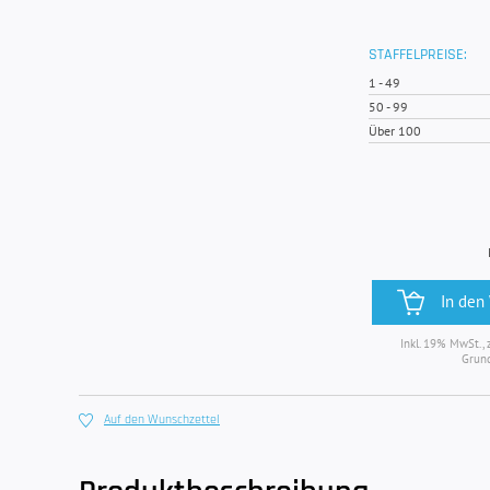
STAFFELPREISE:
1
-
49
50
-
99
Über 100
In den
Inkl. 19% MwSt., 
Grun
Auf den Wunschzettel