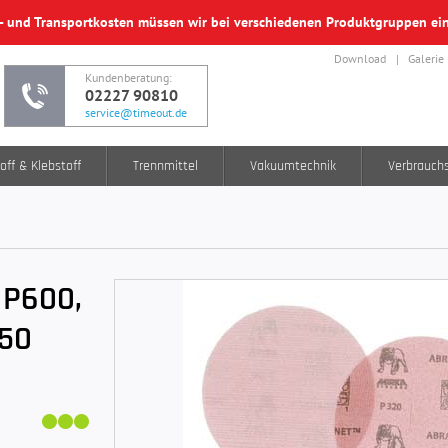
f- und Transportkosten müssen wir bei verschiedenen Produktgruppen e
Download
Galerie
Kundenberatung:
02227 90810
service@timeout.de
off & Klebstoff
Trennmittel
Vakuumtechnik
Verbrauch
 P600,
50