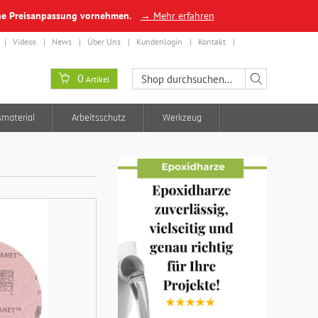
ine Preisanpassung vornehmen.
→ Mehr erfahren
Videos
News
Über Uns
Kundenlogin
Kontakt
0
Artikel
smaterial
Arbeitsschutz
Werkzeug