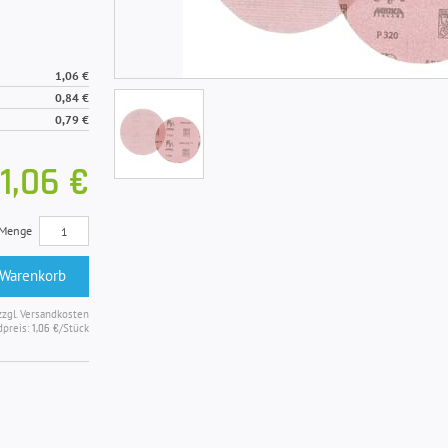
1,06 €
0,84 €
0,79 €
1,06 €
Menge
 Warenkorb
zzgl. Versandkosten
dpreis:
/Stück
1,06 €