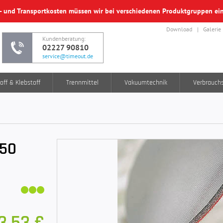
f- und Transportkosten müssen wir bei verschiedenen Produktgruppen e
Download
Galerie
Kundenberatung:
02227 90810
service@timeout.de
off & Klebstoff
Trennmittel
Vakuumtechnik
Verbrauch
150