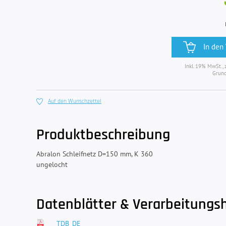
In den
Inkl. 19% MwSt., 
Grund
Auf den Wunschzettel
Produktbeschreibung
Abralon Schleifnetz D=150 mm, K 360
ungelocht
Datenblätter & Verarbeitungs
TDB_DE