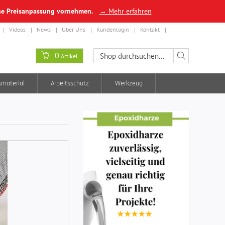
ine Preisanpassung vornehmen.
→ Mehr erfahren
Videos
News
Über Uns
Kundenlogin
Kontakt
0
Artikel
smaterial
Arbeitsschutz
Werkzeug