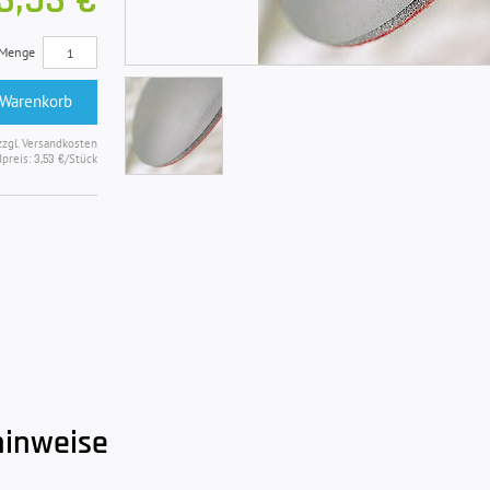
3,53 €
Menge
 Warenkorb
zzgl. Versandkosten
preis:
/Stück
3,53 €
hinweise